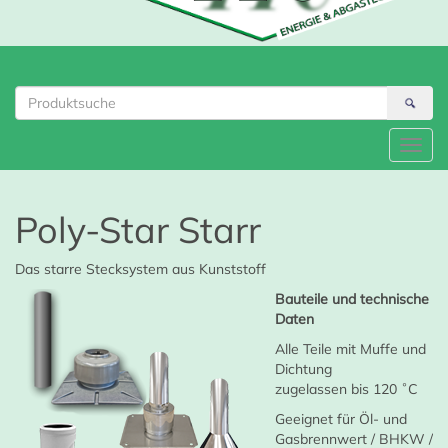
abgastechnik.de
Toggl
navig
Poly-Star Starr
Das starre Stecksystem aus Kunststoff
Bauteile und technische
Daten
Alle Teile mit Muffe und
Dichtung
zugelassen bis 120 ˚C
Geeignet für Öl- und
Gasbrennwert / BHKW /